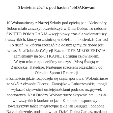
5 kwietnia 2024 r. pod hasłem #obDARowani
10 Wolontariuszy z Naszej Szkoły pod opieką pani Aleksandry
Soboń miało zaszczyt uczestniczyć w Dniu Dobra. To radosne
ŚWIĘTO POMAGANIA – wyjątkowy czas dla wolontariuszy
i wszystkich, którzy uczestniczą w dziełach miłosierdzia Caritas!
To dzień, w którym szczególnie dostrzegamy, że dobro jest
w nas, że #DobraJestWięcej! Razem IDEE MIŁOSIERDZIA
zamieniamy na SPOTKANIE z drugim człowiekiem.
W tym roku rozpoczęliśmy uroczystą Mszą Świętą w
Zamojskiej Katedrze. Następnie spacerem przeszliśmy do
Ośrodka Sportu i Rekreacji
w Zamościu gdzie rozpoczęła się część sportowa. Wolontariusze
ze szkół z obwodu Diecezji Zamojsko – Lubaczowskiej mogli
wykazać się swoimi umiejętnościami podczas rozgrywek
sportowych. Nasi Drodzy Wolontariusze aktywnie brali udział
we wszystkich konkurencjach. Konkursom sportowym
towarzyszyły tańce integracyjne takie jak Belgijka i podobne.
Na zakończenie, podsumowując Dzień Dobra Caritas, rozdano